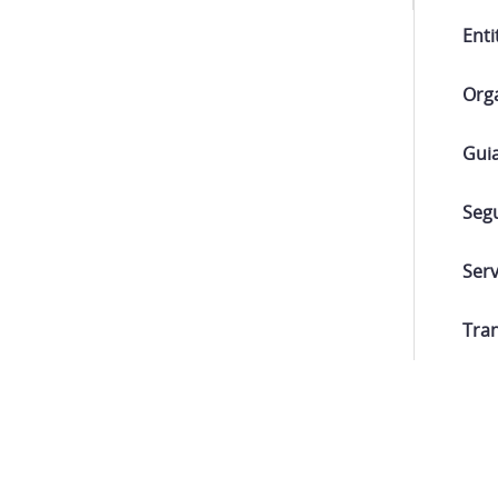
Enti
Orga
Gui
Segu
Ser
Tran