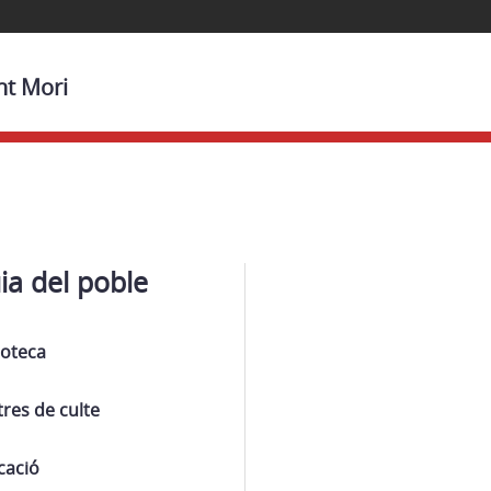
nt Mori
ia del poble
ioteca
res de culte
cació