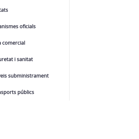
tats
nismes oficials
a comercial
retat i sanitat
veis subministrament
sports públics