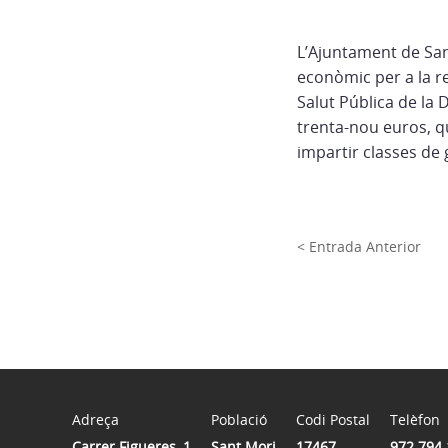
L’Ajuntament de San
econòmic per a la re
Salut Pública de la
trenta-nou euros, q
impartir classes de 
< Entrada Anterior
Adreça
Població
Codi Postal
Telèfon
Carrer Figueres, 1
Sant Mori
17467
972 794