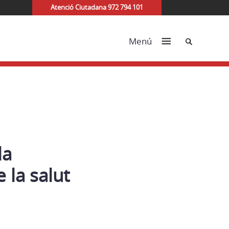
Atenció Ciutadana 972 794 101
Cerca
Menú
la
 la salut